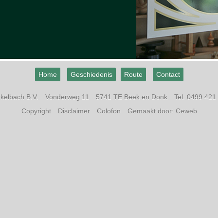
Home
Geschiedenis
Route
Contact
kelbach B.V.
Vonderweg 11
5741 TE Beek en Donk
Tel:
0499 421
Copyright
Disclaimer
Colofon
Gemaakt door:
Ceweb